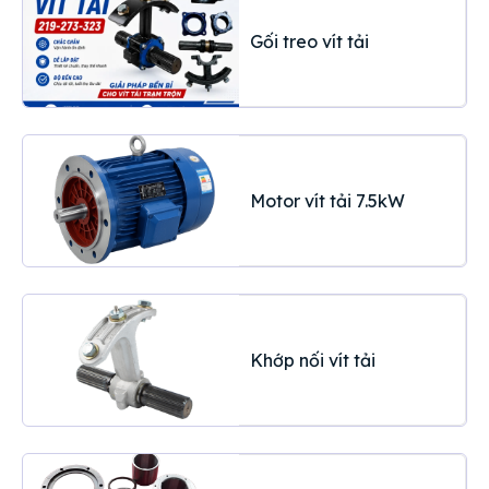
Gối treo vít tải
Motor vít tải 7.5kW
Khớp nối vít tải