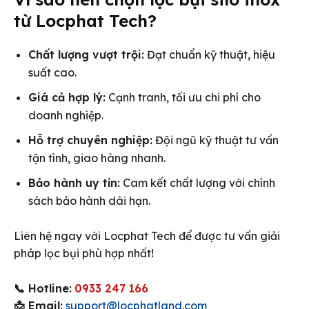
từ Locphat Tech?
Chất lượng vượt trội:
Đạt chuẩn kỹ thuật, hiệu
suất cao.
Giá cả hợp lý:
Cạnh tranh, tối ưu chi phí cho
doanh nghiệp.
Hỗ trợ chuyên nghiệp:
Đội ngũ kỹ thuật tư vấn
tận tình, giao hàng nhanh.
Bảo hành uy tín:
Cam kết chất lượng với chính
sách bảo hành dài hạn.
Liên hệ ngay với Locphat Tech để được tư vấn giải
pháp lọc bụi phù hợp nhất!
📞 Hotline:
0933 247 166
📩 Email:
support@locphatland.com