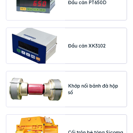
Đầu cân PT650D
Đầu cân XK3102
Khớp nối bánh đà hộp
số
Cối trộn bê tông Sicoma