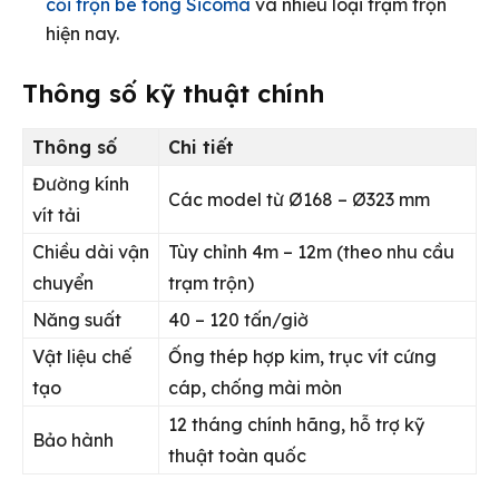
cối trộn bê tông Sicoma
và nhiều loại trạm trộn
hiện nay.
Thông số kỹ thuật chính
Thông số
Chi tiết
Đường kính
Các model từ Ø168 – Ø323 mm
vít tải
Chiều dài vận
Tùy chỉnh 4m – 12m (theo nhu cầu
chuyển
trạm trộn)
Năng suất
40 – 120 tấn/giờ
Vật liệu chế
Ống thép hợp kim, trục vít cứng
tạo
cáp, chống mài mòn
12 tháng chính hãng, hỗ trợ kỹ
Bảo hành
thuật toàn quốc