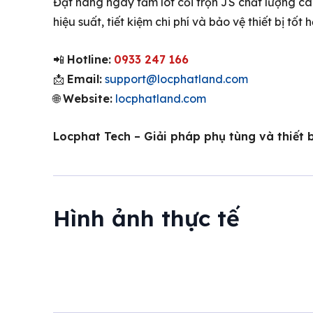
Đặt hàng ngay tấm lót cối trộn JS chất lượng c
hiệu suất, tiết kiệm chi phí và bảo vệ thiết bị tố
📲
Hotline:
0933 247 166
📩
Email:
support@locphatland.com
🌐
Website:
locphatland.com
Locphat Tech – Giải pháp phụ tùng và thiết b
Hình ảnh thực tế