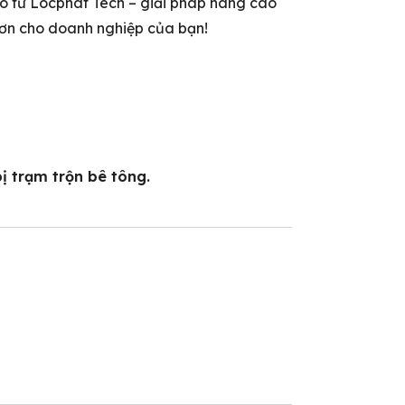
ao từ Locphat Tech – giải pháp nâng cao
t hơn cho doanh nghiệp của bạn!
ị trạm trộn bê tông.