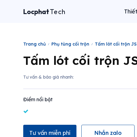
Locphat
Tech
Thiế
Trang chủ
Phụ tùng cối trộn
Tấm lót cối trộn JS
Tấm lót cối trộn J
Tư vấn & báo giá nhanh:
Điểm nổi bật
Tư vấn miễn phí
Nhắn zalo