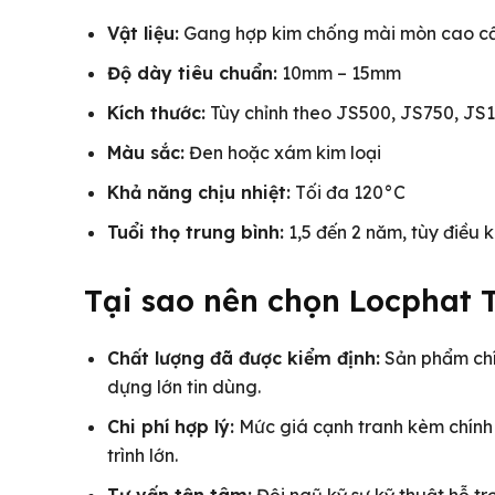
Vật liệu:
Gang hợp kim chống mài mòn cao c
Độ dày tiêu chuẩn:
10mm – 15mm
Kích thước:
Tùy chỉnh theo JS500, JS750, JS
Màu sắc:
Đen hoặc xám kim loại
Khả năng chịu nhiệt:
Tối đa 120°C
Tuổi thọ trung bình:
1,5 đến 2 năm, tùy điều 
Tại sao nên chọn Locphat 
Chất lượng đã được kiểm định:
Sản phẩm chí
dựng lớn tin dùng.
Chi phí hợp lý:
Mức giá cạnh tranh kèm chính 
trình lớn.
Tư vấn tận tâm:
Đội ngũ kỹ sư kỹ thuật hỗ tr