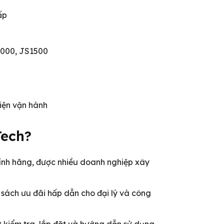
ấp
1000, JS1500
kiện vận hành
Tech?
nh hãng, được nhiều doanh nghiệp xây
sách ưu đãi hấp dẫn cho đại lý và công
ợ kiểm tra, lắp đặt và hướng dẫn sử dụng