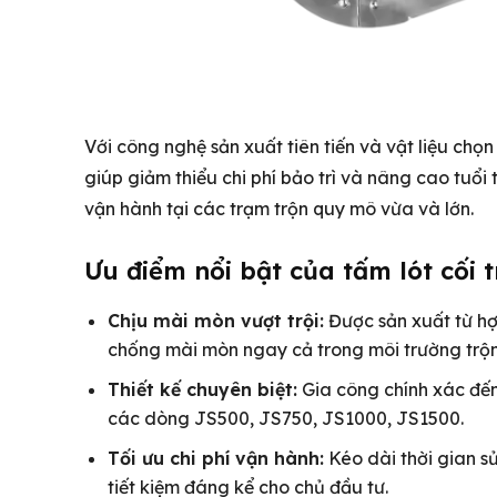
Với công nghệ sản xuất tiên tiến và vật liệu chọn
giúp giảm thiểu chi phí bảo trì và nâng cao tuổi
vận hành tại các trạm trộn quy mô vừa và lớn.
Ưu điểm nổi bật của tấm lót cối 
Chịu mài mòn vượt trội:
Được sản xuất từ h
chống mài mòn ngay cả trong môi trường trộn
Thiết kế chuyên biệt:
Gia công chính xác đến 
các dòng JS500, JS750, JS1000, JS1500.
Tối ưu chi phí vận hành:
Kéo dài thời gian sử
tiết kiệm đáng kể cho chủ đầu tư.