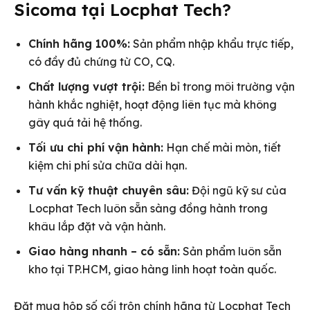
Sicoma tại Locphat Tech?
Chính hãng 100%:
Sản phẩm nhập khẩu trực tiếp,
có đầy đủ chứng từ CO, CQ.
Chất lượng vượt trội:
Bền bỉ trong môi trường vận
hành khắc nghiệt, hoạt động liên tục mà không
gây quá tải hệ thống.
Tối ưu chi phí vận hành:
Hạn chế mài mòn, tiết
kiệm chi phí sửa chữa dài hạn.
Tư vấn kỹ thuật chuyên sâu:
Đội ngũ kỹ sư của
Locphat Tech luôn sẵn sàng đồng hành trong
khâu lắp đặt và vận hành.
Giao hàng nhanh – có sẵn:
Sản phẩm luôn sẵn
kho tại TP.HCM, giao hàng linh hoạt toàn quốc.
Đặt mua hộp số cối trộn chính hãng từ Locphat Tech