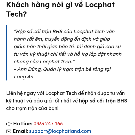
Khách hàng nói gì về Locphat
Tech?
“Hộp số cối trộn BHS của Locphat Tech vận
hành rất êm, truyền động ổn định và giúp
giảm hẳn thời gian bảo trì. Tôi đánh giá cao sự
tư vấn kỹ thuật chi tiết và hỗ trợ lắp đặt nhanh
chóng của Locphat Tech.”
– Anh Dũng, Quản lý trạm trộn bê tông tại
Long An
Liên hệ ngay với Locphat Tech để nhận được tư vấn
kỹ thuật và báo giá tốt nhất về
hộp số cối trộn BHS
cho trạm trộn của bạn!
👉
Hotline:
0933 247 166
✉️
Email:
support@locphatland.com