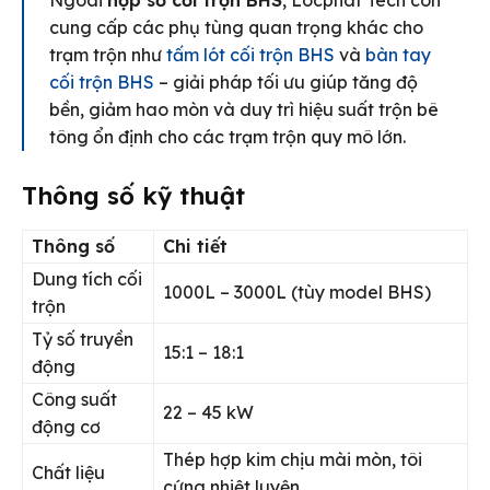
cung cấp các phụ tùng quan trọng khác cho
trạm trộn như
tấm lót cối trộn BHS
và
bàn tay
cối trộn BHS
– giải pháp tối ưu giúp tăng độ
bền, giảm hao mòn và duy trì hiệu suất trộn bê
tông ổn định cho các trạm trộn quy mô lớn.
Thông số kỹ thuật
Thông số
Chi tiết
Dung tích cối
1000L – 3000L (tùy model BHS)
trộn
Tỷ số truyền
15:1 – 18:1
động
Công suất
22 – 45 kW
động cơ
Thép hợp kim chịu mài mòn, tôi
Chất liệu
cứng nhiệt luyện