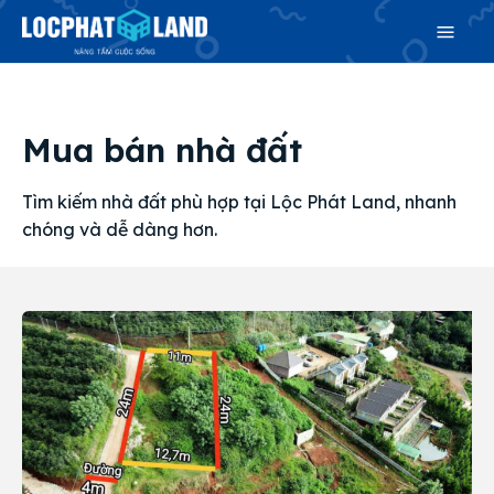
Search
Mua bán nhà đất
Search
Phiên bản cập nhật V3
Tìm kiếm nhà đất phù hợp tại Lộc Phát Land, nhanh
& tìm kiếm nhanh chóng hơn
chóng và dễ dàng hơn.
Trang chủ
Dự án
Mua bán
Cho thuê
Thị trường