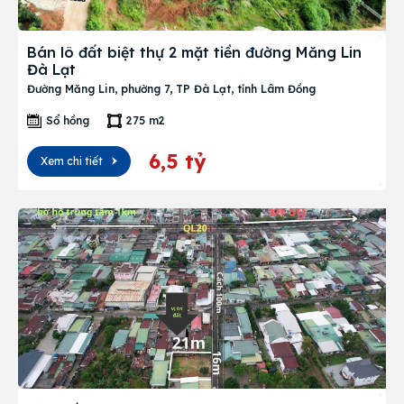
Liên hệ
Bán lô đất biệt thự 2 mặt tiền đường Măng Lin
Đà Lạt
Đường Măng Lin, phường 7, TP Đà Lạt, tỉnh Lâm Đồng
Search
Sổ hồng
275 m2
6,5 tỷ
Xem chi tiết